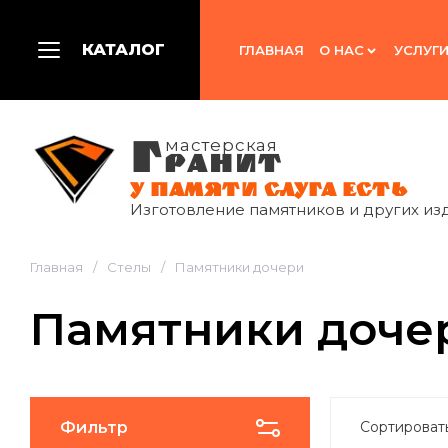
КАТАЛОГ
ГЛАВНАЯ
О НАС
УСЛУГ
Г
мастерская
РАНИТ
У ПАМЯТИ СЛУГА ЕСТЬ
Изготовление памятников и других из
Главная
/
Стелы
/
Памятники дочери
Памятники доче
Фильтр
Сортироват