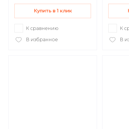
Купить в 1 клик
К сравнению
К с
В избранное
В и