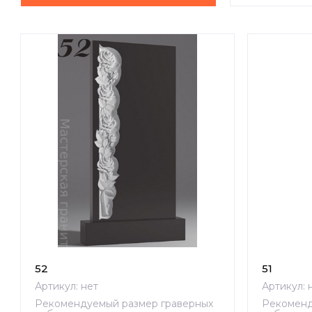
Цена -
Цена -
Назван
Назван
52
51
Артикул:
нет
Артикул:
н
Рекомендуемый размер граверных
Рекоменд