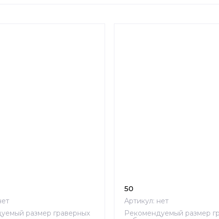
 убывание
 возрастание
ие - Я-А
ие - А-Я
50
ет
Артикул:
нет
уемый размер граверных
Рекомендуемый размер г