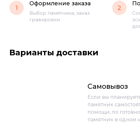
Оформление заказа
По
1
2
Выбор памятника, заказ
Со
гравировки
эс
до
Варианты доставки
Самовывоз
Если вы планирует
памятник самостоя
помощи, по готовно
памятник в одном 