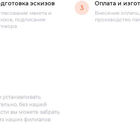
дготовка эскизов
Оплата и изго
3
гласование макета и
Внесение оплаты,
кизов, подписание
производство па
говора
е устанавливать
тельно, без нашей
сти вы можете забрать
из наших филиалов