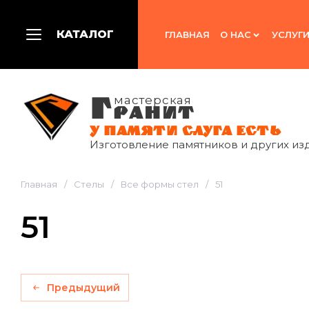
КАТАЛОГ
ГЛАВНАЯ
О НАС
УСЛУГ
Г
мастерская
РАНИТ
У ПАМЯТИ СЛУГА ЕСТЬ
Изготовление памятников и других из
Главная
/
Стелы
/
Все формы стел
/
51
51
Предыдущий