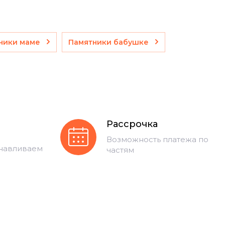
ники маме
Памятники бабушке
Рассрочка
Возможность платежа по
анавливаем
частям