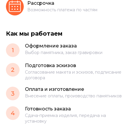
Рассрочка
Возможность платежа по частям
Как мы работаем
Оформление заказа
1
Выбор памятника, заказ гравировки
Подготовка эскизов
2
Согласование макета и эскизов, подписание
договора
Оплата и изготовление
3
Внесение оплаты, производство памятников
Готовность заказа
4
Сдача-приемка изделия, передача на
установку