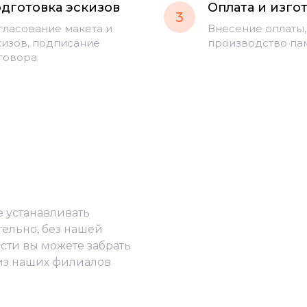
дготовка эскизов
Оплата и изго
3
гласование макета и
Внесение оплаты,
кизов, подписание
производство па
говора
е устанавливать
тельно, без нашей
сти вы можете забрать
из наших филиалов