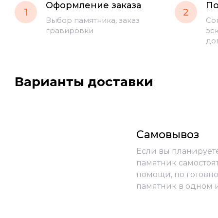
Оформление заказа
По
1
2
Выбор памятника, заказ
Со
гравировки
эс
до
Варианты доставки
Самовывоз
Если вы планирует
памятник самостоя
помощи, по готовно
памятник в одном 