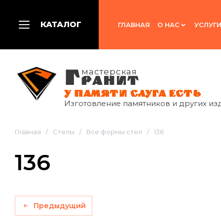
КАТАЛОГ
ГЛАВНАЯ
О НАС
УСЛУГ
Г
мастерская
РАНИТ
У ПАМЯТИ СЛУГА ЕСТЬ
Изготовление памятников и других из
Главная
/
Стелы
/
Все формы стел
/
136
136
Предыдущий