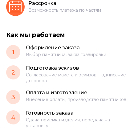
Рассрочка
Возможность платежа по частям
Как мы работаем
Оформление заказа
1
Выбор памятника, заказ гравировки
Подготовка эскизов
2
Согласование макета и эскизов, подписание
договора
Оплата и изготовление
3
Внесение оплаты, производство памятников
Готовность заказа
4
Сдача-приемка изделия, передача на
установку