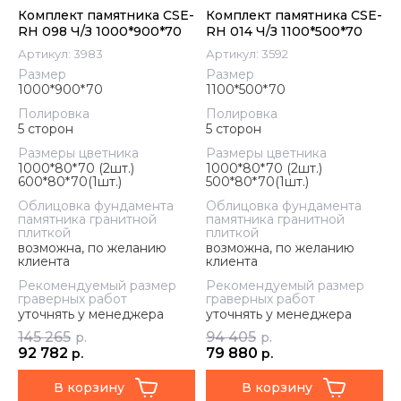
Комплект памятника CSE-
Комплект памятника CSE-
RH 098 Ч/З 1000*900*70
RH 014 Ч/З 1100*500*70
Артикул:
3983
Артикул:
3592
Размер
Размер
1000*900*70
1100*500*70
Полировка
Полировка
5 сторон
5 сторон
Размеры цветника
Размеры цветника
1000*80*70 (2шт.)
1000*80*70 (2шт.)
600*80*70(1шт.)
500*80*70(1шт.)
Облицовка фундамента
Облицовка фундамента
памятника гранитной
памятника гранитной
плиткой
плиткой
возможна, по желанию
возможна, по желанию
клиента
клиента
Рекомендуемый размер
Рекомендуемый размер
граверных работ
граверных работ
уточнять у менеджера
уточнять у менеджера
145 265
94 405
р.
р.
92 782
79 880
р.
р.
В корзину
В корзину