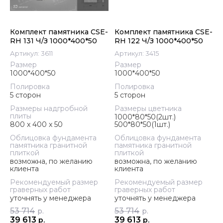
Комплект памятника CSE-
Комплект памятника CSE-
RH 131 Ч/З 1000*400*50
RH 122 Ч/З 1000*400*50
Артикул:
3611
Артикул:
3415
Размер
Размер
1000*400*50
1000*400*50
Полировка
Полировка
5 сторон
5 сторон
Размеры надгробной
Размеры цветника
плиты
1000*80*50(2шт.)
800 x 400 x 50
500*80*50(1шт.)
Облицовка фундамента
Облицовка фундамента
памятника гранитной
памятника гранитной
плиткой
плиткой
возможна, по желанию
возможна, по желанию
клиента
клиента
Рекомендуемый размер
Рекомендуемый размер
граверных работ
граверных работ
уточнять у менеджера
уточнять у менеджера
53 714
53 714
р.
р.
39 613
39 613
р.
р.