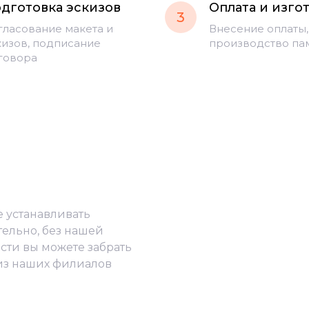
дготовка эскизов
Оплата и изго
3
гласование макета и
Внесение оплаты,
кизов, подписание
производство па
говора
е устанавливать
тельно, без нашей
сти вы можете забрать
из наших филиалов