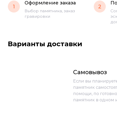
Оформление заказа
По
1
2
Выбор памятника, заказ
Со
гравировки
эс
до
Варианты доставки
Самовывоз
Если вы планирует
памятник самостоя
помощи, по готовно
памятник в одном 