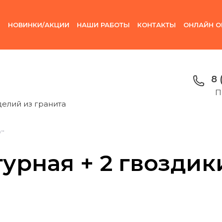
И
НОВИНКИ/АКЦИИ
НАШИ РАБОТЫ
КОНТАКТЫ
ОНЛАЙН О
8 
П
делий из гранита
У"
урная + 2 гвоздик