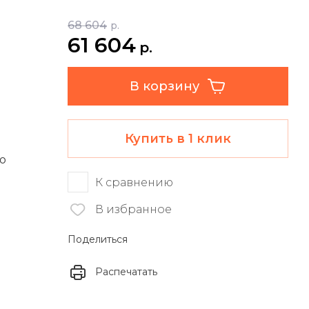
68 604
р.
61 604
р.
В корзину
Купить в 1 клик
ю
К сравнению
В избранное
Поделиться
Распечатать