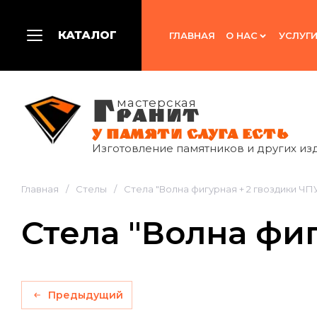
КАТАЛОГ
ГЛАВНАЯ
О НАС
УСЛУГ
Г
мастерская
РАНИТ
У ПАМЯТИ СЛУГА ЕСТЬ
Изготовление памятников и других из
Главная
/
Стелы
/
Стела "Волна фигурная + 2 гвоздики ЧП
Стела "Волна фиг
Предыдущий