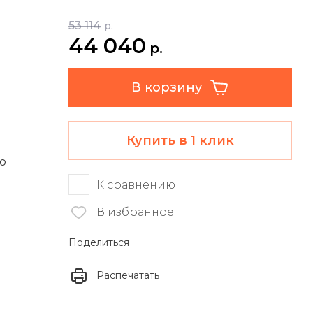
53 114
р.
44 040
р.
В корзину
Купить в 1 клик
ю
К сравнению
В избранное
Поделиться
Распечатать