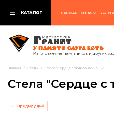
КАТАЛОГ
ГЛАВНАЯ
О НАС
УСЛУГ
Г
мастерская
РАНИТ
У ПАМЯТИ СЛУГА ЕСТЬ
Изготовление памятников и других из
Главная
/
Стелы
/
Стела "Сердце с тюльпанами ЧПУ"
Стела "Сердце с
Предыдущий