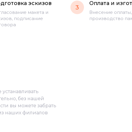
дготовка эскизов
Оплата и изго
3
гласование макета и
Внесение оплаты,
кизов, подписание
производство па
говора
е устанавливать
тельно, без нашей
сти вы можете забрать
из наших филиалов