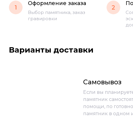
Оформление заказа
По
1
2
Выбор памятника, заказ
Со
гравировки
эс
до
Варианты доставки
Самовывоз
Если вы планирует
памятник самостоя
помощи, по готовно
памятник в одном 