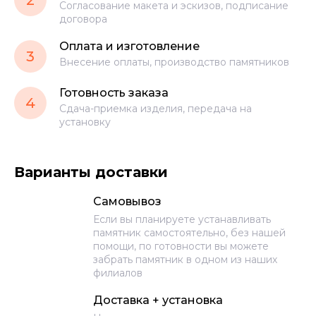
2
Согласование макета и эскизов, подписание
договора
Оплата и изготовление
3
Внесение оплаты, производство памятников
Готовность заказа
4
Сдача-приемка изделия, передача на
установку
Варианты доставки
Самовывоз
Если вы планируете устанавливать
памятник самостоятельно, без нашей
помощи, по готовности вы можете
забрать памятник в одном из наших
филиалов
Доставка + установка