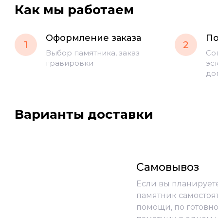
Как мы работаем
Оформление заказа
По
1
2
Выбор памятника, заказ
Со
гравировки
эс
до
Варианты доставки
Самовывоз
Если вы планирует
памятник самостоя
помощи, по готовно