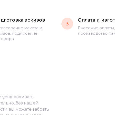
дготовка эскизов
Оплата и изго
3
гласование макета и
Внесение оплаты,
кизов, подписание
производство па
говора
е устанавливать
тельно, без нашей
сти вы можете забрать