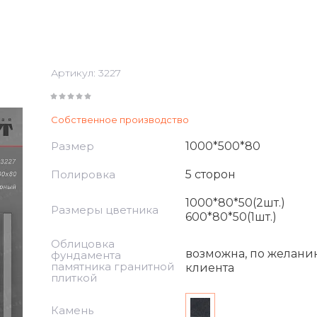
Артикул:
3227
Собственное производство
Размер
1000*500*80
Полировка
5 сторон
1000*80*50(2шт.)
Размеры цветника
600*80*50(1шт.)
Облицовка
возможна, по желани
фундамента
памятника гранитной
клиента
плиткой
Камень