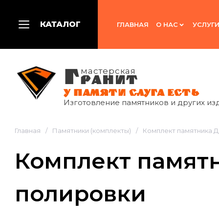
КАТАЛОГ
ГЛАВНАЯ
О НАС
УСЛУГ
Г
мастерская
РАНИТ
У ПАМЯТИ СЛУГА ЕСТЬ
Изготовление памятников и других из
Главная
/
Памятники (комплекты)
/
Комплект памятника Д
Комплект памятн
полировки