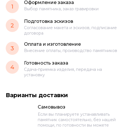
Оформление заказа
1
Выбор памятника, заказ гравировки
Подготовка эскизов
2
Согласование макета и эскизов, подписание
договора
Оплата и изготовление
3
Внесение оплаты, производство памятников
Готовность заказа
4
Сдача-приемка изделия, передача на
установку
Варианты доставки
Самовывоз
Если вы планируете устанавливать
памятник самостоятельно, без нашей
помощи, по готовности вы можете