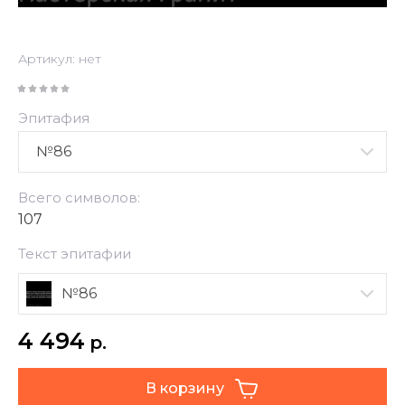
Артикул:
нет
Эпитафия
Всего символов:
107
Текст эпитафии
№86
4 494
р.
В корзину