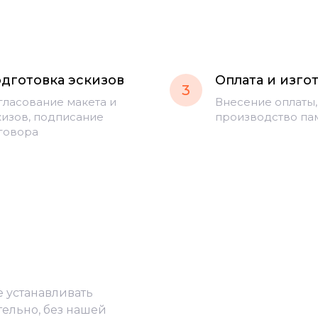
дготовка эскизов
Оплата и изго
3
гласование макета и
Внесение оплаты,
кизов, подписание
производство па
говора
е устанавливать
тельно, без нашей