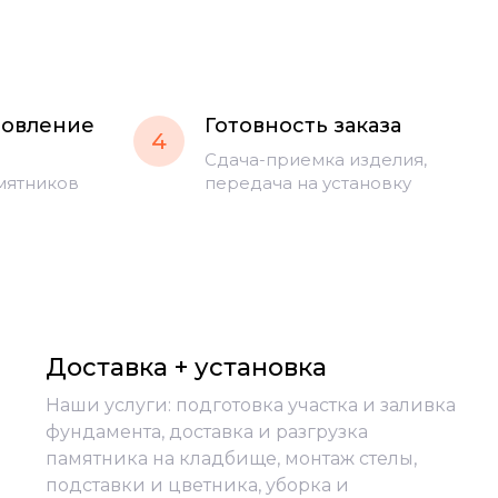
товление
Готовность заказа
4
Сдача-приемка изделия,
мятников
передача на установку
Доставка + установка
Наши услуги: подготовка участка и заливка
фундамента, доставка и разгрузка
памятника на кладбище, монтаж стелы,
подставки и цветника, уборка и