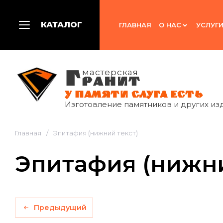
КАТАЛОГ
ГЛАВНАЯ
О НАС
УСЛУГ
Г
мастерская
РАНИТ
У ПАМЯТИ СЛУГА ЕСТЬ
Изготовление памятников и других из
Главная
/
Эпитафия (нижний текст)
Эпитафия (нижни
Предыдущий