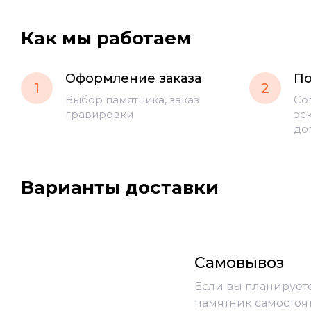
Как мы работаем
Оформление заказа
По
1
2
Выбор памятника, заказ
Со
гравировки
эс
до
Варианты доставки
Самовывоз
Если вы планирует
памятник самостоя