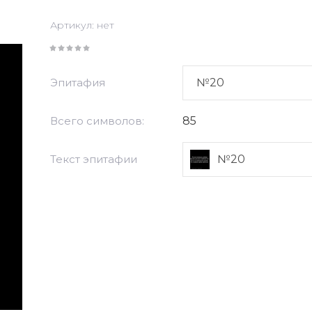
Артикул:
нет
Эпитафия
Всего символов:
85
Текст эпитафии
№20