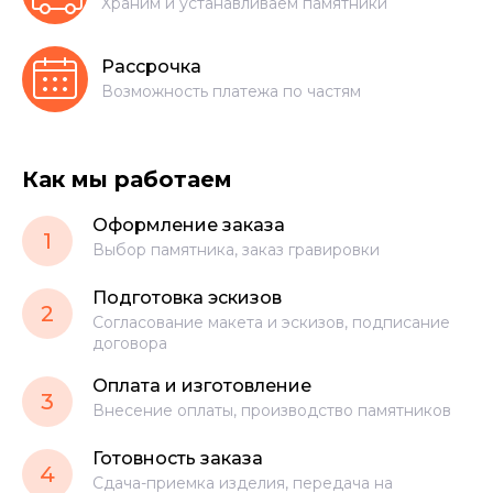
Храним и устанавливаем памятники
Рассрочка
Возможность платежа по частям
Как мы работаем
Оформление заказа
1
Выбор памятника, заказ гравировки
Подготовка эскизов
2
Согласование макета и эскизов, подписание
договора
Оплата и изготовление
3
Внесение оплаты, производство памятников
Готовность заказа
4
Сдача-приемка изделия, передача на