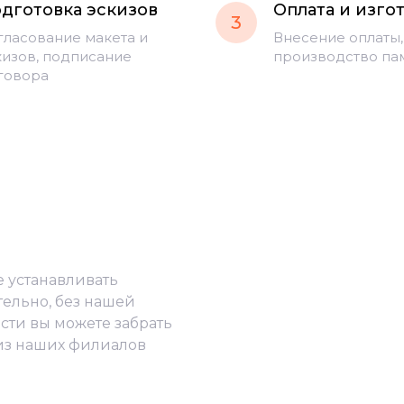
дготовка эскизов
Оплата и изго
3
гласование макета и
Внесение оплаты,
кизов, подписание
производство па
говора
е устанавливать
тельно, без нашей
сти вы можете забрать
из наших филиалов