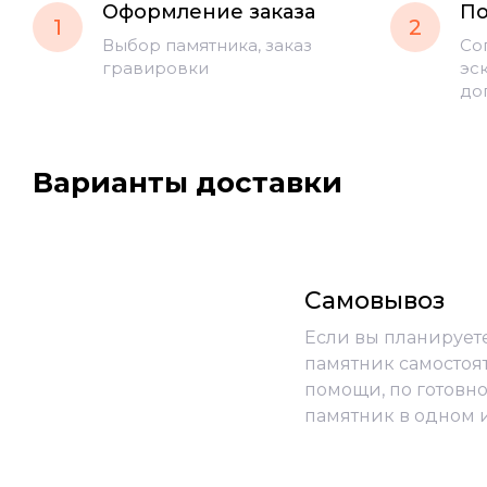
Оформление заказа
По
1
2
Выбор памятника, заказ
Со
гравировки
эс
до
Варианты доставки
Самовывоз
Если вы планирует
памятник самостоя
помощи, по готовно
памятник в одном 