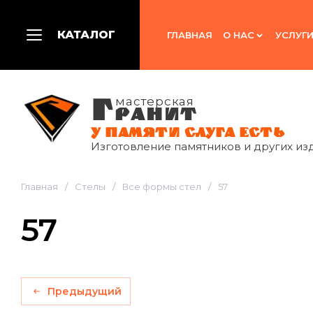
КАТАЛОГ
ГЛАВНАЯ
О НАС
УСЛУГ
Г
мастерская
РАНИТ
У ПАМЯТИ СЛУГА ЕСТЬ
Изготовление памятников и других из
Главная
/
Стелы
/
Все формы стел
/
57
57
Предыдущий