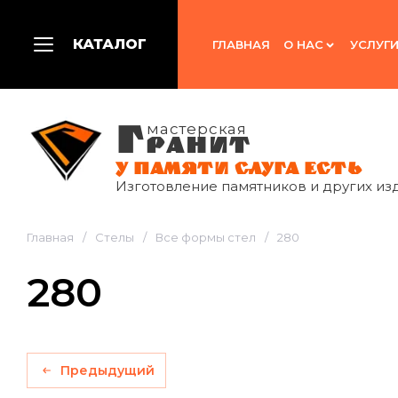
КАТАЛОГ
ГЛАВНАЯ
О НАС
УСЛУГ
Г
мастерская
РАНИТ
У ПАМЯТИ СЛУГА ЕСТЬ
Изготовление памятников и других из
Главная
/
Стелы
/
Все формы стел
/
280
280
Предыдущий