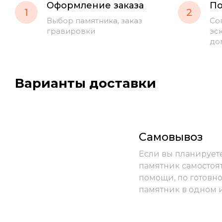
Оформление заказа
По
1
2
Выбор памятника, заказ
Со
гравировки
эс
до
Варианты доставки
Самовывоз
Если вы планирует
памятник самостоя
помощи, по готовно
памятник в одном 