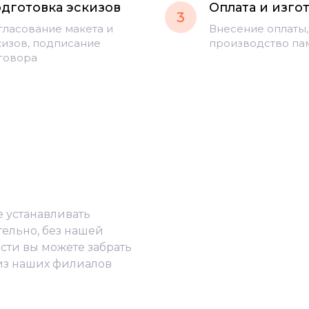
дготовка эскизов
Оплата и изго
3
гласование макета и
Внесение оплаты,
кизов, подписание
производство па
говора
е устанавливать
тельно, без нашей
сти вы можете забрать
из наших филиалов