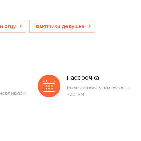
и отцу
Памятники дедушке
Рассрочка
Возможность платежа по
анавливаем
частям