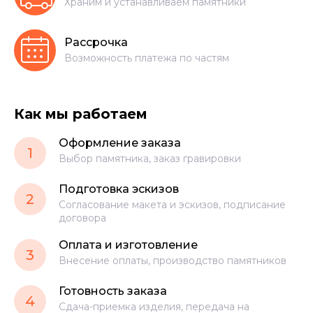
Храним и устанавливаем памятники
Рассрочка
Возможность платежа по частям
Как мы работаем
Оформление заказа
1
Выбор памятника, заказ гравировки
Подготовка эскизов
2
Согласование макета и эскизов, подписание
договора
Оплата и изготовление
3
Внесение оплаты, производство памятников
Готовность заказа
4
Сдача-приемка изделия, передача на