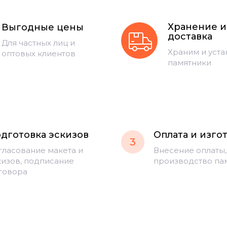
Хранение и
Выгодные цены
доставка
Для частных лиц и
Храним и уст
оптовых клиентов
памятники
дготовка эскизов
Оплата и изго
3
гласование макета и
Внесение оплаты,
кизов, подписание
производство па
говора