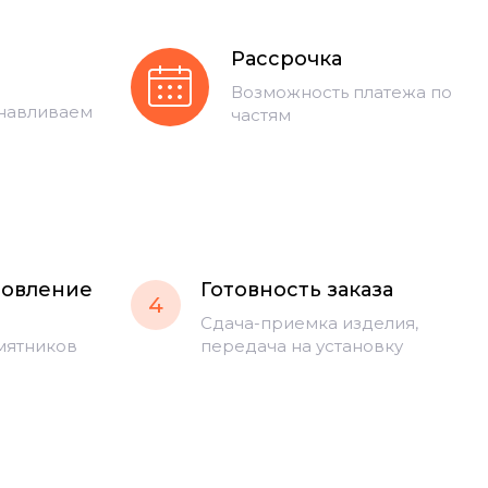
Рассрочка
Возможность платежа по
анавливаем
частям
товление
Готовность заказа
4
Сдача-приемка изделия,
мятников
передача на установку