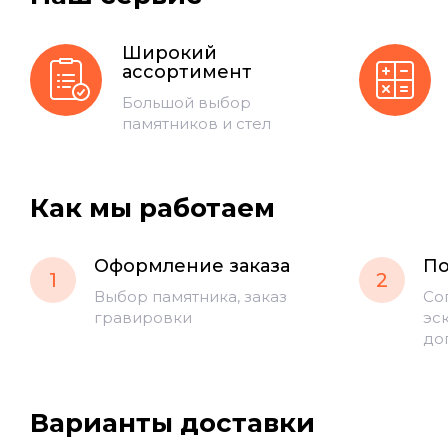
Широкий
ассортимент
Большой выбор
памятников и стел
Как мы работаем
Оформление заказа
По
1
2
Выбор памятника, заказ
Со
гравировки
эс
до
Варианты доставки