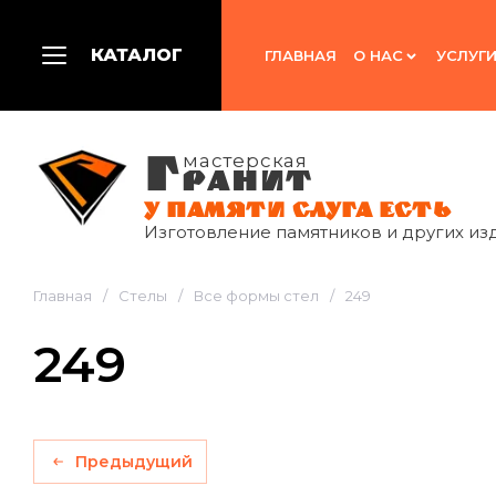
КАТАЛОГ
ГЛАВНАЯ
О НАС
УСЛУГ
Г
мастерская
РАНИТ
У ПАМЯТИ СЛУГА ЕСТЬ
Изготовление памятников и других из
Главная
/
Стелы
/
Все формы стел
/
249
249
Предыдущий