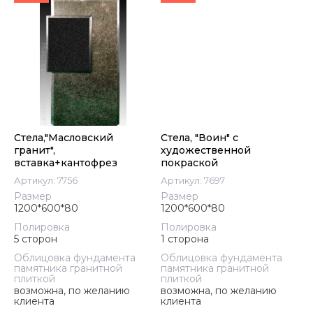
Цена - возрастание
Название - Я-А
Название - А-Я
Стела,"Масловский
Стела, "Воин" с
гранит",
художественной
вставка+кантофрез
покраской
Артикул:
7756
Артикул:
7697
Размер
Размер
1200*600*80
1200*600*80
Полировка
Полировка
5 сторон
1 сторона
Облицовка фундамента
Облицовка фундамента
памятника гранитной
памятника гранитной
плиткой
плиткой
возможна, по желанию
возможна, по желанию
клиента
клиента