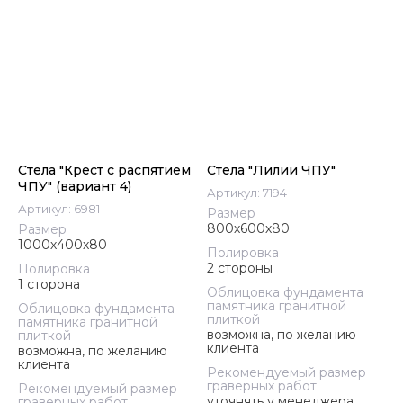
Стела "Крест с распятием
Стела "Лилии ЧПУ"
ЧПУ" (вариант 4)
Артикул:
7194
Артикул:
6981
Размер
800х600х80
Размер
1000х400х80
Полировка
2 стороны
Полировка
1 сторона
Облицовка фундамента
памятника гранитной
Облицовка фундамента
плиткой
памятника гранитной
возможна, по желанию
плиткой
клиента
возможна, по желанию
клиента
Рекомендуемый размер
граверных работ
Рекомендуемый размер
уточнять у менеджера
граверных работ